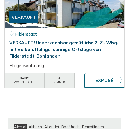
VERKAUFT
Filderstadt
VERKAUFT! Unverkennbar gemütliche 2-Zi.-Whg.
mit Balkon. Ruhige, sonnige Ortslage von
Filderstadt-Bonlanden.
Etagenwohnung
51 m²
2
WOHNFLÄCHE
ZIMMER
Aichtal
Altbach
Altenriet
Bad Urach
Bempflingen