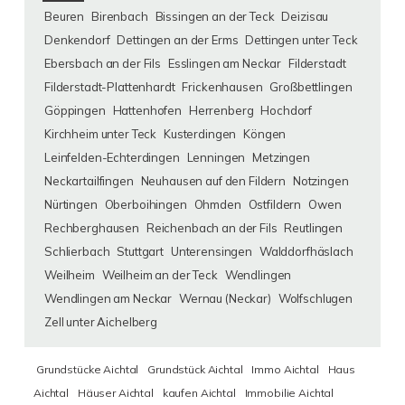
Beuren
Birenbach
Bissingen an der Teck
Deizisau
Denkendorf
Dettingen an der Erms
Dettingen unter Teck
Ebersbach an der Fils
Esslingen am Neckar
Filderstadt
Filderstadt-Plattenhardt
Frickenhausen
Großbettlingen
Göppingen
Hattenhofen
Herrenberg
Hochdorf
Kirchheim unter Teck
Kusterdingen
Köngen
Leinfelden-Echterdingen
Lenningen
Metzingen
Neckartailfingen
Neuhausen auf den Fildern
Notzingen
Nürtingen
Oberboihingen
Ohmden
Ostfildern
Owen
Rechberghausen
Reichenbach an der Fils
Reutlingen
Schlierbach
Stuttgart
Unterensingen
Walddorfhäslach
Weilheim
Weilheim an der Teck
Wendlingen
Wendlingen am Neckar
Wernau (Neckar)
Wolfschlugen
Zell unter Aichelberg
Grundstücke Aichtal
Grundstück Aichtal
Immo Aichtal
Haus
Aichtal
Häuser Aichtal
kaufen Aichtal
Immobilie Aichtal