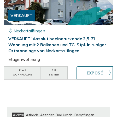
VERKAUFT
Neckartailfingen
VERKAUFT! Absolut beeindruckende 2,5-Zi.-
Wohnung mit 2 Balkonen und TG-Stpl. in ruhiger
Ortsrandlage von Neckartailfingen
Etagenwohnung
71 m²
2,5
WOHNFLÄCHE
ZIMMER
Aichtal
Altbach
Altenriet
Bad Urach
Bempflingen