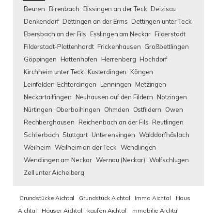
Beuren
Birenbach
Bissingen an der Teck
Deizisau
Denkendorf
Dettingen an der Erms
Dettingen unter Teck
Ebersbach an der Fils
Esslingen am Neckar
Filderstadt
Filderstadt-Plattenhardt
Frickenhausen
Großbettlingen
Göppingen
Hattenhofen
Herrenberg
Hochdorf
Kirchheim unter Teck
Kusterdingen
Köngen
Leinfelden-Echterdingen
Lenningen
Metzingen
Neckartailfingen
Neuhausen auf den Fildern
Notzingen
Nürtingen
Oberboihingen
Ohmden
Ostfildern
Owen
Rechberghausen
Reichenbach an der Fils
Reutlingen
Schlierbach
Stuttgart
Unterensingen
Walddorfhäslach
Weilheim
Weilheim an der Teck
Wendlingen
Wendlingen am Neckar
Wernau (Neckar)
Wolfschlugen
Zell unter Aichelberg
Grundstücke Aichtal
Grundstück Aichtal
Immo Aichtal
Haus
Aichtal
Häuser Aichtal
kaufen Aichtal
Immobilie Aichtal