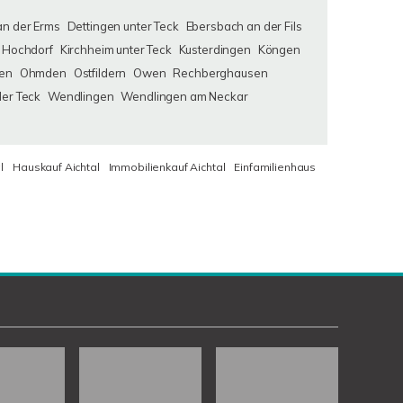
an der Erms
Dettingen unter Teck
Ebersbach an der Fils
Hochdorf
Kirchheim unter Teck
Kusterdingen
Köngen
en
Ohmden
Ostfildern
Owen
Rechberghausen
der Teck
Wendlingen
Wendlingen am Neckar
l
Hauskauf Aichtal
Immobilienkauf Aichtal
Einfamilienhaus