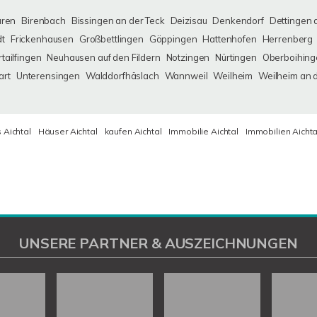
uren
Birenbach
Bissingen an der Teck
Deizisau
Denkendorf
Dettingen 
dt
Frickenhausen
Großbettlingen
Göppingen
Hattenhofen
Herrenberg
tailfingen
Neuhausen auf den Fildern
Notzingen
Nürtingen
Oberboihing
art
Unterensingen
Walddorfhäslach
Wannweil
Weilheim
Weilheim an 
 Aichtal
Häuser Aichtal
kaufen Aichtal
Immobilie Aichtal
Immobilien Aichta
UNSERE PARTNER & AUSZEICHNUNGEN