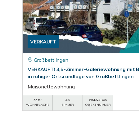
VERKAUFT
Großbettlingen
VERKAUFT! 3,5-Zimmer-Galeriewohnung mit Ba
in ruhiger Ortsrandlage von Großbettlingen
Maisonettewohnung
77 m²
3,5
WSL/23-696
WOHNFLÄCHE
ZIMMER
OBJEKTNUMMER