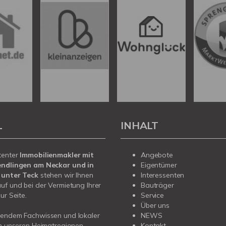
L
INHALT
tenter
Immobilienmakler mit
Angebote
endlingen am Neckar und in
Eigentümer
 unter Teck
stehen wir Ihnen
Interessenten
uf und bei der Vermietung Ihrer
Bauträger
ur Seite.
Service
Über uns
sendem Fachwissen und lokaler
NEWS
in unseren Heimatregionen
Kontakt