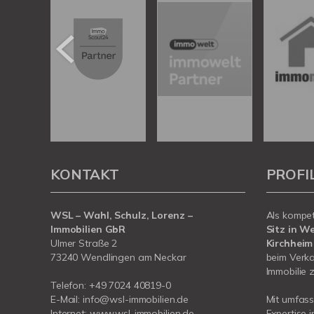
KONTAKT
PROFI
WSL – Wahl, Schulz, Lorenz –
Als kompe
Immobilien GbR
Sitz in W
Ulmer Straße 2
Kirchheim
73240 Wendlingen am Neckar
beim Verka
Immobilie z
Telefon:
+49 7024 40819-0
E-Mail:
info@wsl-immobilien.de
Mit umfas
Internet:
www.wsl-immobilien.de
Expertise 