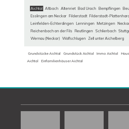
Aichtal
Altbach
Altenriet
Bad Urach
Bempflingen
Be
Esslingen am Neckar
Filderstadt
Filderstadt-Plattenhar
Leinfelden-Echterdingen
Lenningen
Metzingen
Neckar
Reichenbach an der Fils
Reutlingen
Schlierbach
Stuttg
Wernau (Neckar)
Wolfschlugen
Zell unter Aichelberg
Grundstücke Aichtal
Grundstück Aichtal
Immo Aichtal
Haus
Aichtal
Einfamilienhäuser Aichtal