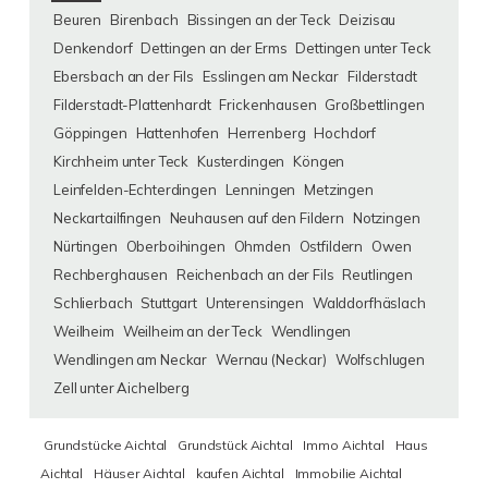
Beuren
Birenbach
Bissingen an der Teck
Deizisau
Denkendorf
Dettingen an der Erms
Dettingen unter Teck
Ebersbach an der Fils
Esslingen am Neckar
Filderstadt
Filderstadt-Plattenhardt
Frickenhausen
Großbettlingen
Göppingen
Hattenhofen
Herrenberg
Hochdorf
Kirchheim unter Teck
Kusterdingen
Köngen
Leinfelden-Echterdingen
Lenningen
Metzingen
Neckartailfingen
Neuhausen auf den Fildern
Notzingen
Nürtingen
Oberboihingen
Ohmden
Ostfildern
Owen
Rechberghausen
Reichenbach an der Fils
Reutlingen
Schlierbach
Stuttgart
Unterensingen
Walddorfhäslach
Weilheim
Weilheim an der Teck
Wendlingen
Wendlingen am Neckar
Wernau (Neckar)
Wolfschlugen
Zell unter Aichelberg
Grundstücke Aichtal
Grundstück Aichtal
Immo Aichtal
Haus
Aichtal
Häuser Aichtal
kaufen Aichtal
Immobilie Aichtal