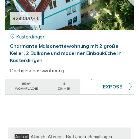
324.000,- €
Kusterdingen
Charmante Maisonettewohnung mit 2 große
Keller, 2 Balkone und moderner Einbauküche in
Kusterdingen
Dachgeschosswohnung
96 m²
4
WOHNFLÄCHE
ZIMMER
Aichtal
Altbach
Altenriet
Bad Urach
Bempflingen