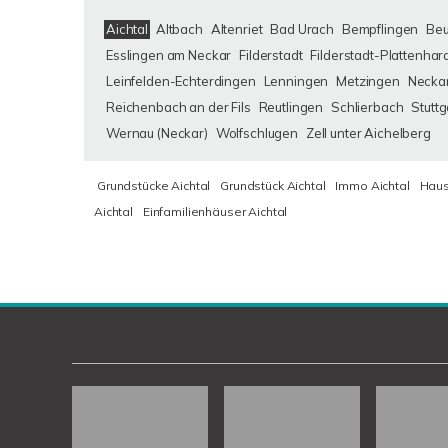
Aichtal
Altbach
Altenriet
Bad Urach
Bempflingen
Be
Esslingen am Neckar
Filderstadt
Filderstadt-Plattenhar
Leinfelden-Echterdingen
Lenningen
Metzingen
Neckar
Reichenbach an der Fils
Reutlingen
Schlierbach
Stuttg
Wernau (Neckar)
Wolfschlugen
Zell unter Aichelberg
Grundstücke Aichtal
Grundstück Aichtal
Immo Aichtal
Haus
Aichtal
Einfamilienhäuser Aichtal