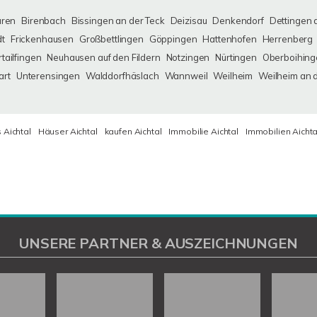
uren
Birenbach
Bissingen an der Teck
Deizisau
Denkendorf
Dettingen 
dt
Frickenhausen
Großbettlingen
Göppingen
Hattenhofen
Herrenberg
tailfingen
Neuhausen auf den Fildern
Notzingen
Nürtingen
Oberboihing
art
Unterensingen
Walddorfhäslach
Wannweil
Weilheim
Weilheim an 
 Aichtal
Häuser Aichtal
kaufen Aichtal
Immobilie Aichtal
Immobilien Aichta
UNSERE PARTNER & AUSZEICHNUNGEN