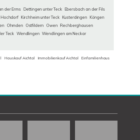
an der Erms
Dettingen unter Teck
Ebersbach an der Fils
Hochdorf
Kirchheim unter Teck
Kusterdingen
Köngen
en
Ohmden
Ostfildern
Owen
Rechberghausen
der Teck
Wendlingen
Wendlingen am Neckar
l
Hauskauf Aichtal
Immobilienkauf Aichtal
Einfamilienhaus