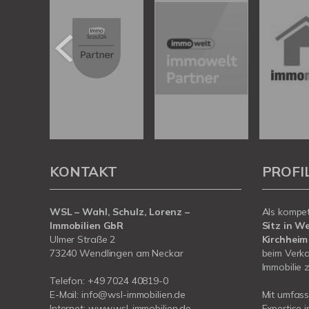
KONTAKT
PROFI
WSL – Wahl, Schulz, Lorenz –
Als kompe
Immobilien GbR
Sitz in W
Ulmer Straße 2
Kirchheim
73240 Wendlingen am Neckar
beim Verka
Immobilie z
Telefon:
+49 7024 40819-0
E-Mail:
info@wsl-immobilien.de
Mit umfas
Internet:
www.wsl-immobilien.de
Expertise 