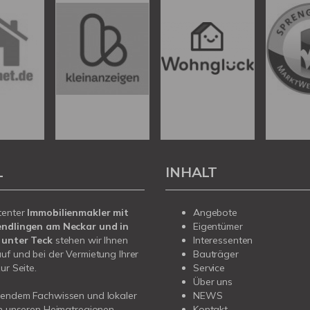
L
INHALT
tenter
Immobilienmakler mit
Angebote
endlingen am Neckar und in
Eigentümer
 unter Teck
stehen wir Ihnen
Interessenten
uf und bei der Vermietung Ihrer
Bauträger
ur Seite.
Service
Über uns
sendem Fachwissen und lokaler
NEWS
in unseren Heimatregionen
Kontakt