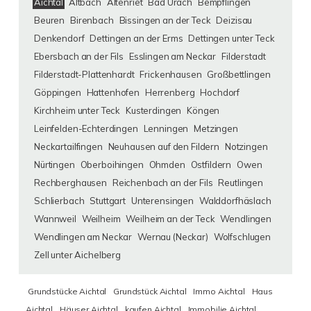
Aichtal
Altbach
Altenriet
Bad Urach
Bempflingen
Beuren
Birenbach
Bissingen an der Teck
Deizisau
Denkendorf
Dettingen an der Erms
Dettingen unter Teck
Ebersbach an der Fils
Esslingen am Neckar
Filderstadt
Filderstadt-Plattenhardt
Frickenhausen
Großbettlingen
Göppingen
Hattenhofen
Herrenberg
Hochdorf
Kirchheim unter Teck
Kusterdingen
Köngen
Leinfelden-Echterdingen
Lenningen
Metzingen
Neckartailfingen
Neuhausen auf den Fildern
Notzingen
Nürtingen
Oberboihingen
Ohmden
Ostfildern
Owen
Rechberghausen
Reichenbach an der Fils
Reutlingen
Schlierbach
Stuttgart
Unterensingen
Walddorfhäslach
Wannweil
Weilheim
Weilheim an der Teck
Wendlingen
Wendlingen am Neckar
Wernau (Neckar)
Wolfschlugen
Zell unter Aichelberg
Grundstücke Aichtal
Grundstück Aichtal
Immo Aichtal
Haus
Aichtal
Häuser Aichtal
kaufen Aichtal
Immobilie Aichtal