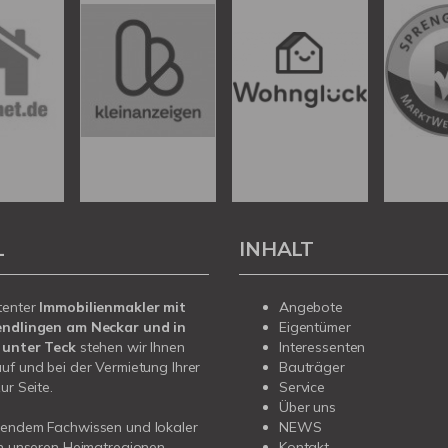
L
INHALT
tenter
Immobilienmakler mit
Angebote
endlingen am Neckar und in
Eigentümer
 unter Teck
stehen wir Ihnen
Interessenten
uf und bei der Vermietung Ihrer
Bauträger
ur Seite.
Service
Über uns
sendem Fachwissen und lokaler
NEWS
in unseren Heimatregionen
Kontakt