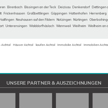
uren
Birenbach
Bissingen an der Teck
Deizisau
Denkendorf
Dettingen 
dt
Frickenhausen
Großbettlingen
Göppingen
Hattenhofen
Herrenberg
tailfingen
Neuhausen auf den Fildern
Notzingen
Nürtingen
Oberboihing
art
Unterensingen
Walddorfhäslach
Wannweil
Weilheim
Weilheim an 
 Aichtal
Häuser Aichtal
kaufen Aichtal
Immobilie Aichtal
Immobilien Aichta
UNSERE PARTNER & AUSZEICHNUNGEN