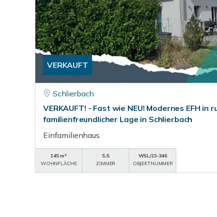
VERKAUFT
Schlierbach
VERKAUFT! - Fast wie NEU! Modernes EFH in r
familienfreundlicher Lage in Schlierbach
Einfamilienhaus
145 m²
5,5
WSL/23-346
WOHNFLÄCHE
ZIMMER
OBJEKTNUMMER