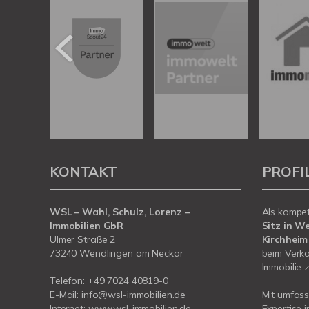
KONTAKT
PROFI
WSL – Wahl, Schulz, Lorenz –
Als kompe
Immobilien GbR
Sitz in W
Ulmer Straße 2
Kirchheim
73240 Wendlingen am Neckar
beim Verka
Immobilie z
Telefon:
+49 7024 40819-0
E-Mail:
info@wsl-immobilien.de
Mit umfas
Internet:
www.wsl-immobilien.de
Expertise 