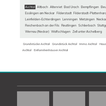
Aichtal
Altbach
Altenriet
Bad Urach
Bempflingen
Be
Esslingen am Neckar
Filderstadt
Filderstadt-Plattenhar
Leinfelden-Echterdingen
Lenningen
Metzingen
Neckar
Reichenbach an der Fils
Reutlingen
Schlierbach
Stuttg
Wernau (Neckar)
Wolfschlugen
Zell unter Aichelberg
Grundstücke Aichtal
Grundstück Aichtal
Immo Aichtal
Haus
Aichtal
Einfamilienhäuser Aichtal