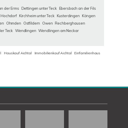
an der Erms
Dettingen unter Teck
Ebersbach an der Fils
Hochdorf
Kirchheim unter Teck
Kusterdingen
Köngen
en
Ohmden
Ostfildern
Owen
Rechberghausen
der Teck
Wendlingen
Wendlingen am Neckar
l
Hauskauf Aichtal
Immobilienkauf Aichtal
Einfamilienhaus