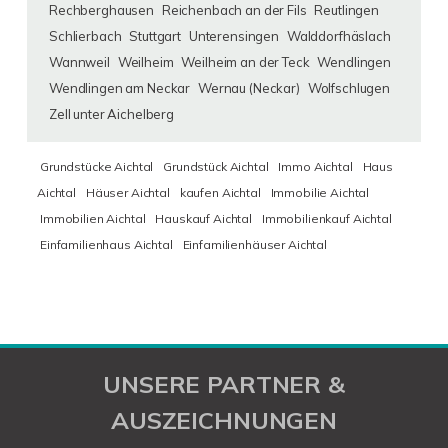
Rechberghausen
Reichenbach an der Fils
Reutlingen
Schlierbach
Stuttgart
Unterensingen
Walddorfhäslach
Wannweil
Weilheim
Weilheim an der Teck
Wendlingen
Wendlingen am Neckar
Wernau (Neckar)
Wolfschlugen
Zell unter Aichelberg
Grundstücke Aichtal
Grundstück Aichtal
Immo Aichtal
Haus
Aichtal
Häuser Aichtal
kaufen Aichtal
Immobilie Aichtal
Immobilien Aichtal
Hauskauf Aichtal
Immobilienkauf Aichtal
Einfamilienhaus Aichtal
Einfamilienhäuser Aichtal
UNSERE PARTNER &
AUSZEICHNUNGEN