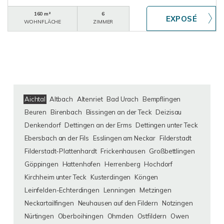
160 m²
6
WOHNFLÄCHE
ZIMMER
Aichtal
Altbach
Altenriet
Bad Urach
Bempflingen
Beuren
Birenbach
Bissingen an der Teck
Deizisau
Denkendorf
Dettingen an der Erms
Dettingen unter Teck
Ebersbach an der Fils
Esslingen am Neckar
Filderstadt
Filderstadt-Plattenhardt
Frickenhausen
Großbettlingen
Göppingen
Hattenhofen
Herrenberg
Hochdorf
Kirchheim unter Teck
Kusterdingen
Köngen
Leinfelden-Echterdingen
Lenningen
Metzingen
Neckartailfingen
Neuhausen auf den Fildern
Notzingen
Nürtingen
Oberboihingen
Ohmden
Ostfildern
Owen