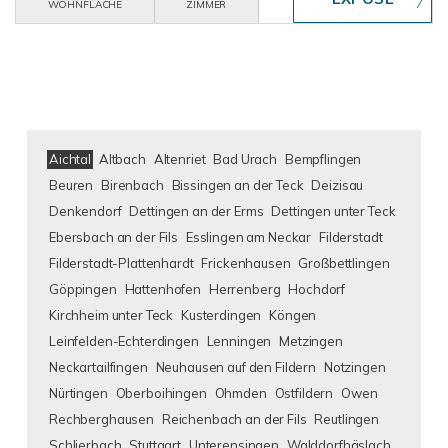
WOHNFLÄCHE
ZIMMER
Aichtal
Altbach
Altenriet
Bad Urach
Bempflingen
Beuren
Birenbach
Bissingen an der Teck
Deizisau
Denkendorf
Dettingen an der Erms
Dettingen unter Teck
Ebersbach an der Fils
Esslingen am Neckar
Filderstadt
Filderstadt-Plattenhardt
Frickenhausen
Großbettlingen
Göppingen
Hattenhofen
Herrenberg
Hochdorf
Kirchheim unter Teck
Kusterdingen
Köngen
Leinfelden-Echterdingen
Lenningen
Metzingen
Neckartailfingen
Neuhausen auf den Fildern
Notzingen
Nürtingen
Oberboihingen
Ohmden
Ostfildern
Owen
Rechberghausen
Reichenbach an der Fils
Reutlingen
Schlierbach
Stuttgart
Unterensingen
Walddorfhäslach