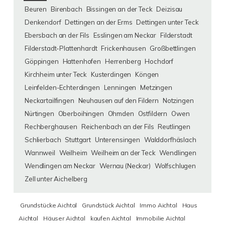
Beuren
Birenbach
Bissingen an der Teck
Deizisau
Denkendorf
Dettingen an der Erms
Dettingen unter Teck
Ebersbach an der Fils
Esslingen am Neckar
Filderstadt
Filderstadt-Plattenhardt
Frickenhausen
Großbettlingen
Göppingen
Hattenhofen
Herrenberg
Hochdorf
Kirchheim unter Teck
Kusterdingen
Köngen
Leinfelden-Echterdingen
Lenningen
Metzingen
Neckartailfingen
Neuhausen auf den Fildern
Notzingen
Nürtingen
Oberboihingen
Ohmden
Ostfildern
Owen
Rechberghausen
Reichenbach an der Fils
Reutlingen
Schlierbach
Stuttgart
Unterensingen
Walddorfhäslach
Wannweil
Weilheim
Weilheim an der Teck
Wendlingen
Wendlingen am Neckar
Wernau (Neckar)
Wolfschlugen
Zell unter Aichelberg
Grundstücke Aichtal
Grundstück Aichtal
Immo Aichtal
Haus
Aichtal
Häuser Aichtal
kaufen Aichtal
Immobilie Aichtal