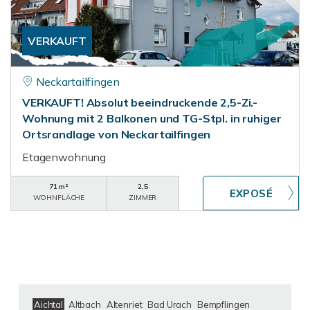
VERKAUFT
Neckartailfingen
VERKAUFT! Absolut beeindruckende 2,5-Zi.-
Wohnung mit 2 Balkonen und TG-Stpl. in ruhiger
Ortsrandlage von Neckartailfingen
Etagenwohnung
71 m²
2,5
WOHNFLÄCHE
ZIMMER
Aichtal
Altbach
Altenriet
Bad Urach
Bempflingen