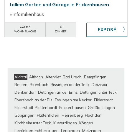
tollem Garten und Garage in Frickenhausen
Einfamilienhaus
123 m²
6
WOHNFLÄCHE
ZIMMER
Aichtal
Altbach
Altenriet
Bad Urach
Bempflingen
Beuren
Birenbach
Bissingen an der Teck
Deizisau
Denkendorf
Dettingen an der Erms
Dettingen unter Teck
Ebersbach an der Fils
Esslingen am Neckar
Filderstadt
Filderstadt-Plattenhardt
Frickenhausen
Großbettlingen
Göppingen
Hattenhofen
Herrenberg
Hochdorf
Kirchheim unter Teck
Kusterdingen
Köngen
Leinfelden-Echterdingen
Lenningen
Metzingen