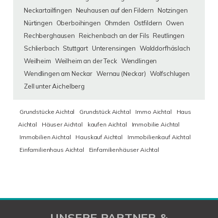
Neckartailfingen
Neuhausen auf den Fildern
Notzingen
Nürtingen
Oberboihingen
Ohmden
Ostfildern
Owen
Rechberghausen
Reichenbach an der Fils
Reutlingen
Schlierbach
Stuttgart
Unterensingen
Walddorfhäslach
Weilheim
Weilheim an der Teck
Wendlingen
Wendlingen am Neckar
Wernau (Neckar)
Wolfschlugen
Zell unter Aichelberg
Grundstücke Aichtal
Grundstück Aichtal
Immo Aichtal
Haus
Aichtal
Häuser Aichtal
kaufen Aichtal
Immobilie Aichtal
Immobilien Aichtal
Hauskauf Aichtal
Immobilienkauf Aichtal
Einfamilienhaus Aichtal
Einfamilienhäuser Aichtal
UNSERE PARTNER &